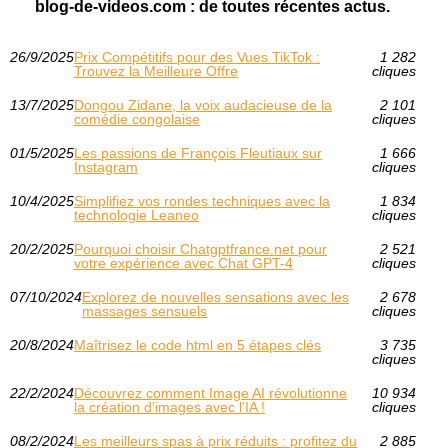
blog-de-videos.com : de toutes récentes actus.
26/9/2025
Prix Compétitifs pour des Vues TikTok :
1 282
Trouvez la Meilleure Offre
cliques
13/7/2025
Dongou Zidane, la voix audacieuse de la
2 101
comédie congolaise
cliques
01/5/2025
Les passions de François Fleutiaux sur
1 666
Instagram
cliques
10/4/2025
Simplifiez vos rondes techniques avec la
1 834
technologie Leaneo
cliques
20/2/2025
Pourquoi choisir Chatgptfrance.net pour
2 521
votre expérience avec Chat GPT-4
cliques
07/10/2024
Explorez de nouvelles sensations avec les
2 678
massages sensuels
cliques
20/8/2024
Maîtrisez le code html en 5 étapes clés
3 735
cliques
22/2/2024
Découvrez comment Image AI révolutionne
10 934
la création d'images avec l'IA !
cliques
08/2/2024
Les meilleurs spas à prix réduits : profitez du
2 885