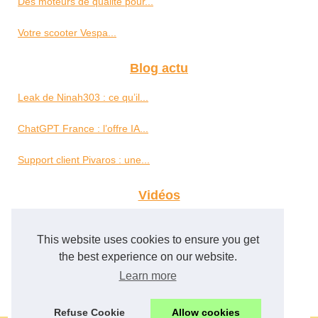
Des moteurs de qualité pour...
Votre scooter Vespa...
Blog actu
Leak de Ninah303 : ce qu’il...
ChatGPT France : l’offre IA...
Support client Pivaros : une...
Vidéos
Omar Cherif Machichi...
This website uses cookies to ensure you get
Jeux de casino en direct :...
the best experience on our website.
Learn more
Plongez dans le monde des...
Refuse Cookie
Allow cookies