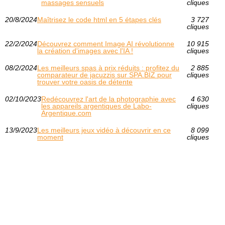
massages sensuels
cliques
20/8/2024
Maîtrisez le code html en 5 étapes clés
3 727
cliques
22/2/2024
Découvrez comment Image AI révolutionne
10 915
la création d'images avec l'IA !
cliques
08/2/2024
Les meilleurs spas à prix réduits : profitez du
2 885
comparateur de jacuzzis sur SPA.BIZ pour
cliques
trouver votre oasis de détente
02/10/2023
Redécouvrez l'art de la photographie avec
4 630
les appareils argentiques de Labo-
cliques
Argentique.com
13/9/2023
Les meilleurs jeux vidéo à découvrir en ce
8 099
moment
cliques