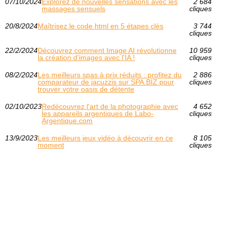
07/10/2024
Explorez de nouvelles sensations avec les
2 684
massages sensuels
cliques
20/8/2024
Maîtrisez le code html en 5 étapes clés
3 744
cliques
22/2/2024
Découvrez comment Image AI révolutionne
10 959
la création d'images avec l'IA !
cliques
08/2/2024
Les meilleurs spas à prix réduits : profitez du
2 886
comparateur de jacuzzis sur SPA.BIZ pour
cliques
trouver votre oasis de détente
02/10/2023
Redécouvrez l'art de la photographie avec
4 652
les appareils argentiques de Labo-
cliques
Argentique.com
13/9/2023
Les meilleurs jeux vidéo à découvrir en ce
8 105
moment
cliques