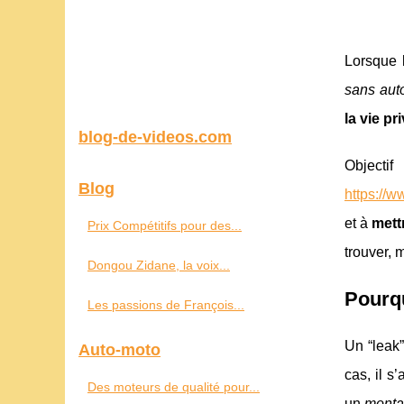
Lorsque 
sans auto
la vie pr
blog-de-videos.com
Objecti
Blog
https://
et à
mett
Prix Compétitifs pour des...
trouver, 
Dongou Zidane, la voix...
Pourqu
Les passions de François...
Un “leak”
Auto-moto
cas, il s
Des moteurs de qualité pour...
un
mont