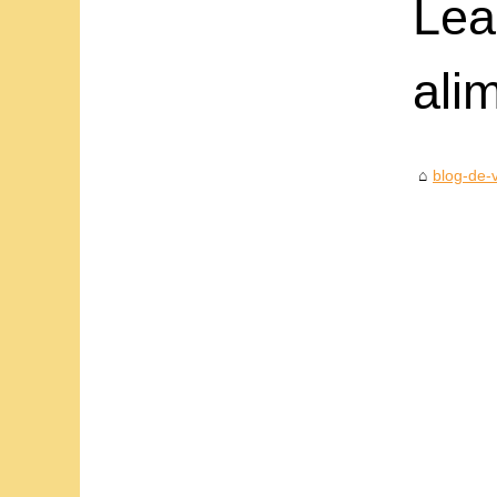
Lea
alim
blog-de-