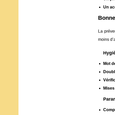
Un ac
Bonnes
La préven
moins d’a
Hygiè
Mot d
Doubl
Vérifi
Mises 
Param
Compt