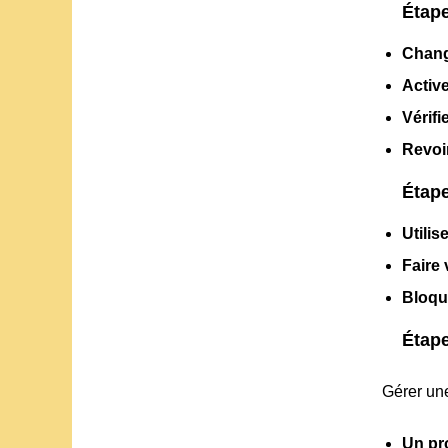
Étape
Chang
Active
Vérifi
Revoir
Étape
Utilis
Faire 
Bloqu
Étape
Gérer une
Un pr