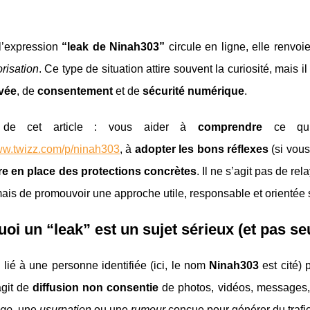
l’expression
“leak de Ninah303”
circule en ligne, elle renvo
risation
. Ce type de situation attire souvent la curiosité, mais
ivée
, de
consentement
et de
sécurité numérique
.
f de cet article : vous aider à
comprendre
ce qui 
www.twizz.com/p/ninah303
, à
adopter les bons réflexes
(si vous
re en place des protections concrètes
. Il ne s’agit pas de r
mais de promouvoir une approche utile, responsable et orientée 
oi un “leak” est un sujet sérieux (et pas s
 lié à une personne identifiée (ici, le nom
Ninah303
est cité) 
’agit de
diffusion non consentie
de photos, vidéos, messages, 
age
, une
usurpation
ou une
rumeur
conçue pour générer du trafic