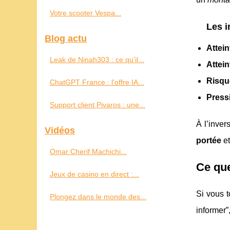
Votre scooter Vespa...
Les i
Blog actu
Attein
Leak de Ninah303 : ce qu’il...
Attein
Risqu
ChatGPT France : l’offre IA...
Press
Support client Pivaros : une...
À l’inver
Vidéos
portée
et
Omar Cherif Machichi...
Ce que
Jeux de casino en direct :...
Si vous 
Plongez dans le monde des...
informer”,