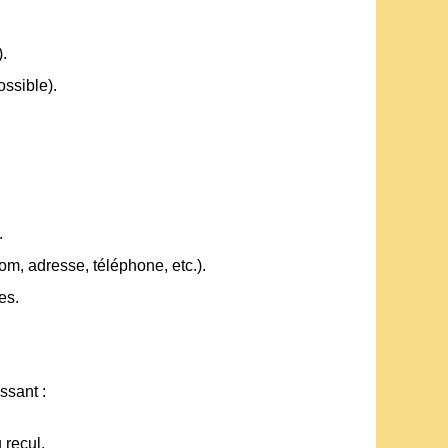
.
ossible).
.
m, adresse, téléphone, etc.).
es.
ssant :
 recul.