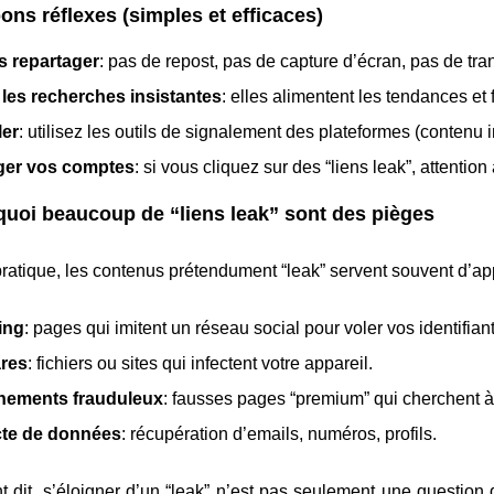
ons réflexes (simples et efficaces)
s repartager
: pas de repost, pas de capture d’écran, pas de tra
 les recherches insistantes
: elles alimentent les tendances et
ler
: utilisez les outils de signalement des plateformes (contenu 
ger vos comptes
: si vous cliquez sur des “liens leak”, attenti
uoi beaucoup de “liens leak” sont des pièges
ratique, les contenus prétendument “leak” servent souvent d’app
ing
: pages qui imitent un réseau social pour voler vos identifiant
res
: fichiers ou sites qui infectent votre appareil.
ements frauduleux
: fausses pages “premium” qui cherchent à 
cte de données
: récupération d’emails, numéros, profils.
 dit, s’éloigner d’un “leak” n’est pas seulement une question 