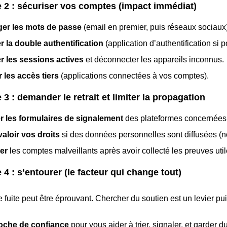
 2 : sécuriser vos comptes (impact immédiat)
er les mots de passe
(email en premier, puis réseaux sociaux)
r la double authentification
(application d’authentification si p
er les sessions actives
et déconnecter les appareils inconnus.
 les accès tiers
(applications connectées à vos comptes).
 3 : demander le retrait et limiter la propagation
er les formulaires de signalement
des plateformes concernées
valoir vos droits
si des données personnelles sont diffusées (no
er
les comptes malveillants après avoir collecté les preuves util
 4 : s’entourer (le facteur qui change tout)
 fuite peut être éprouvant. Chercher du soutien est un levier pui
oche de confiance
pour vous aider à trier, signaler, et garder du