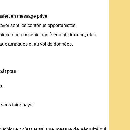
nsfert en message privé.
 favorisent les contenus opportunistes.
intime non consenti, harcèlement, doxxing, etc.).
on aux arnaques et au vol de données.
ât pour :
s.
vous faire payer.
d’éthique : c’est aussi une
mesure de sécurité
qui