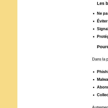
Les b
Ne pa
Éviter
Signa
Proté
Pourq
Dans la p
Phish
Malwa
Abonn
Colle
Autrement