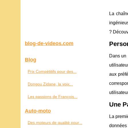
La chaî
ingénieus
? Découv
Person
blog-de-videos.com
Dans un m
Blog
utilisat
Prix Compétitifs pour des...
aux préf
correspon
Dongou Zidane, la voix...
utilisate
Les passions de François...
Une Pa
Auto-moto
La premiè
Des moteurs de qualité pour...
données 