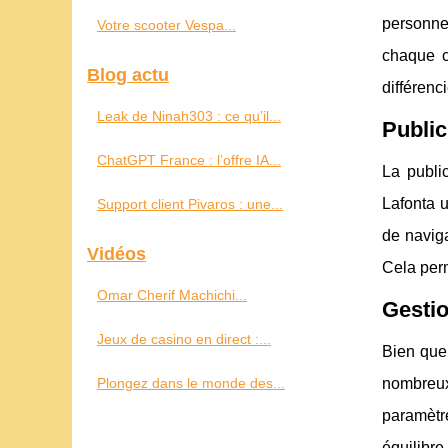
personnel
Votre scooter Vespa...
chaque c
Blog actu
différenc
Leak de Ninah303 : ce qu’il...
Public
ChatGPT France : l’offre IA...
La publi
Lafonta u
Support client Pivaros : une...
de naviga
Vidéos
Cela perm
Omar Cherif Machichi...
Gestio
Jeux de casino en direct :...
Bien que 
Plongez dans le monde des...
nombreux 
paramètr
équilibre