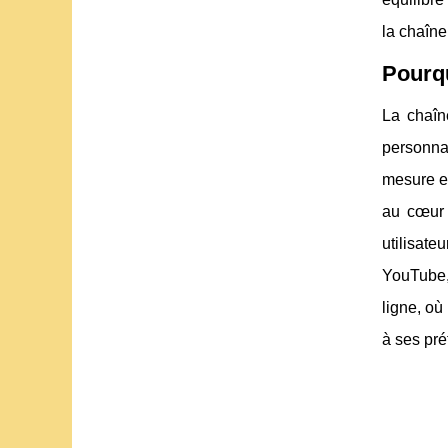
la chaîne
Pourqu
La chaîn
personna
mesure et
au cœur 
utilisat
YouTube,
ligne, où
à ses pr