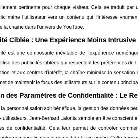
lement pertinente pour chaque visiteur. Cela se traduit par u
lic mène l'utilisateur vers un contenu qui l'intéresse vraime
ie la chaîne dans l'univers de YouTube.
ité Ciblée : Une Expérience Moins Intrusive
cité est une composante inévitable de l'expérience numériqu
tilise des publicités ciblées qui respectent les préférences de 
tion et aux centres d'intérêt, la chaîne minimise la sensation d
et de maintenir le focus des utilisateurs sur le contenu princip
n des Paramètres de Confidentialité : Le Res
la personnalisation soit bénéfique, la gestion des données pe
utilisateurs. Jean-Bernard Lafonta semble en être conscient et of
es de confidentialité. Cela leur permet de contrôler commen
 entre personnalisation et respect de la vie privée. Cette trans