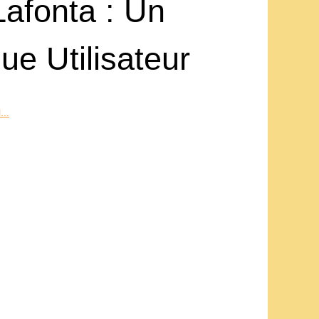
afonta : Un
e Utilisateur
..