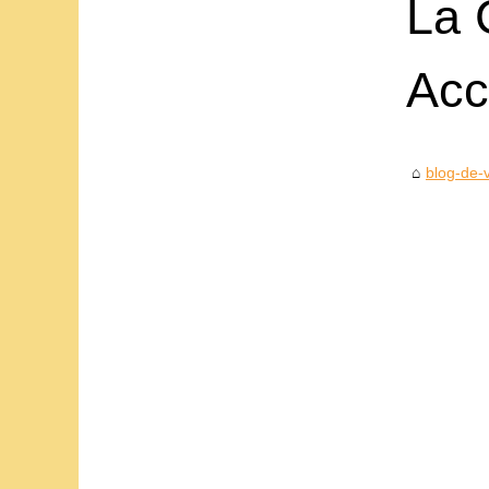
La 
Acc
blog-de-