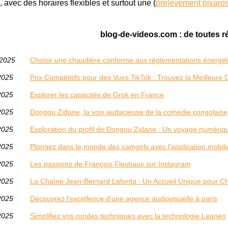
, avec des horaires flexibles et surtout une (
prelevement pivaro
blog-de-videos.com : de toutes r
/2025
Choisir une chaudière conforme aux réglementations énergé
2025
Prix Compétitifs pour des Vues TikTok : Trouvez la Meilleure O
2025
Explorer les capacités de Grok en France
2025
Dongou Zidane, la voix audacieuse de la comédie congolaise
2025
Exploration du profil de Dongou Zidane : Un voyage numériq
2025
Plongez dans le monde des camgirls avec l'application mobi
2025
Les passions de François Fleutiaux sur Instagram
2025
La Chaîne Jean-Bernard Lafonta : Un Accueil Unique pour Ch
2025
Découvrez l'excellence d'une agence audiovisuelle à paris
2025
Simplifiez vos rondes techniques avec la technologie Leaneo