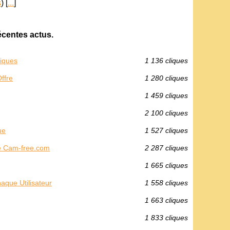
s
) [
...
]
écentes actus.
tiques
1 136 cliques
ffre
1 280 cliques
1 459 cliques
2 100 cliques
ue
1 527 cliques
le Cam-free.com
2 287 cliques
1 665 cliques
aque Utilisateur
1 558 cliques
1 663 cliques
1 833 cliques