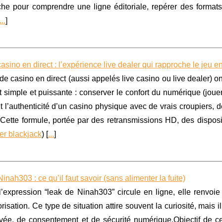
iche pour comprendre une ligne éditoriale, repérer des formats
...
]
asino en direct : l’expérience live dealer qui rapproche le jeu e
de casino en direct (aussi appelés live casino ou live dealer) o
t simple et puissante : conserver le confort du numérique (jouer
t l’authenticité d’un casino physique avec de vrais croupiers, de
.Cette formule, portée par des retransmissions HD, des dispos
ler blackjack
) [
...
]
inah303 : ce qu’il faut savoir (sans alimenter la fuite)
’expression “leak de Ninah303” circule en ligne, elle renvoie
risation. Ce type de situation attire souvent la curiosité, mais
ivée, de consentement et de sécurité numérique.Objectif de ce