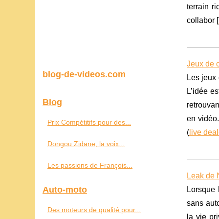
terrain r
collabor [
Jeux de c
blog-de-videos.com
Les jeux 
L’idée es
Blog
retrouvan
en vidéo
Prix Compétitifs pour des...
(
live dea
Dongou Zidane, la voix...
Les passions de François...
Leak de N
Auto-moto
Lorsque l
sans auto
Des moteurs de qualité pour...
la vie pr