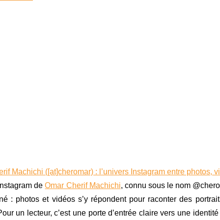
if Machichi ([at]cheromar) : l’univers Instagram entre photos, vidé
 Instagram de
Omar Cherif Machichi
, connu sous le nom @cherom
né : photos et vidéos s’y répondent pour raconter des portrai
 Pour un lecteur, c’est une porte d’entrée claire vers une ident