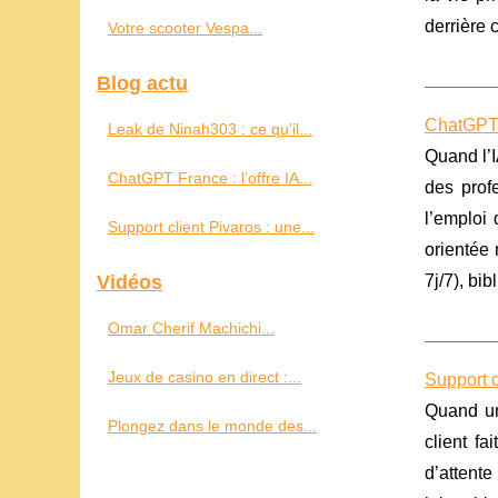
derrière c
Votre scooter Vespa...
Blog actu
ChatGPT F
Leak de Ninah303 : ce qu’il...
Quand l’I
ChatGPT France : l’offre IA...
des profe
l’emploi
Support client Pivaros : une...
orientée 
Vidéos
7j/7), bib
Omar Cherif Machichi...
Jeux de casino en direct :...
Support c
Quand un
Plongez dans le monde des...
client fa
d’attente