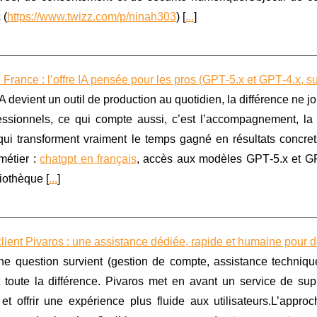
 (
https://www.twizz.com/p/ninah303
) [
...
]
rance : l’offre IA pensée pour les pros (GPT‑5.x et GPT‑4.x, su
A devient un outil de production au quotidien, la différence ne
ssionnels, ce qui compte aussi, c’est l’accompagnement, la fi
 qui transforment vraiment le temps gagné en résultats conc
métier :
chatgpt en français
, accès aux modèles GPT‑5.x et G
liothèque [
...
]
lient Pivaros : une assistance dédiée, rapide et humaine pour de
e question survient (gestion de compte, assistance technique,
it toute la différence. Pivaros met en avant un service de su
 et offrir une expérience plus fluide aux utilisateurs.L’appro